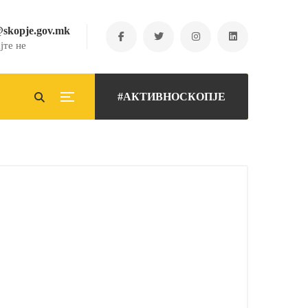
@skopje.gov.mk
јте не
#АКТИВНОСКОПЈЕ