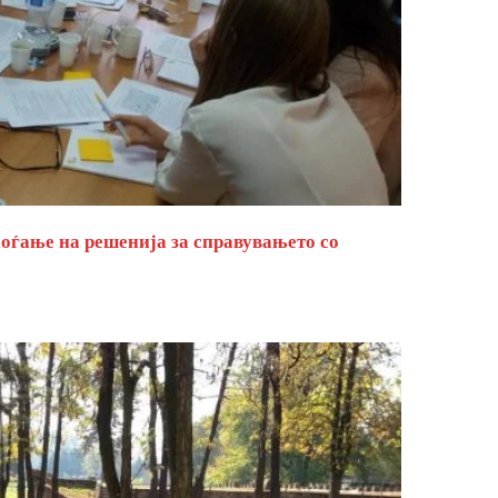
оѓање на решенија за справувањето со