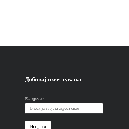
Добивај известувања
Е-адреса: