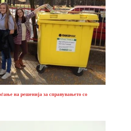
оѓање на решенија за справувањето со