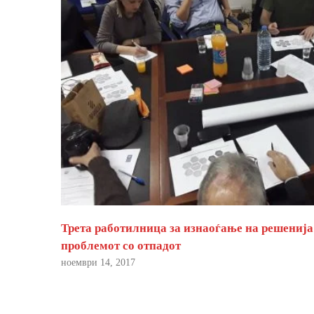
Трета работилница за изнаоѓање на решенија
проблемот со отпадот
ноември 14, 2017