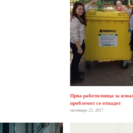
Прва работилница за изна
проблемот со отпадот
октомври 23, 2017