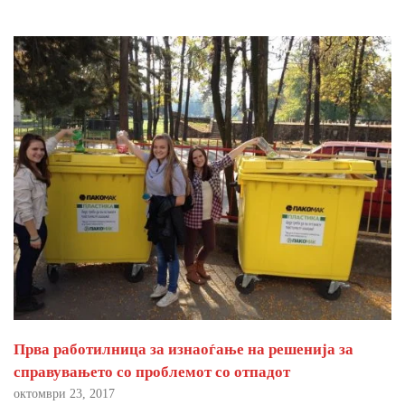
Прва работилница за изнаоѓање на решенија за
справувањето со проблемот со отпадот
октомври 23, 2017