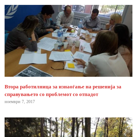
Втора работилница за изнаоѓање на решенија за
справувањето со проблемот со отпадот
ноември 7, 2017