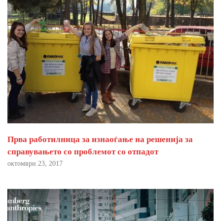
Прва работилница за изнаоѓање на решенија за
справувањето со проблемот со отпадот
октомври 23, 2017