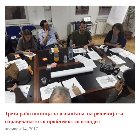
Трета работилница за изнаоѓање на решенија за
справувањето со проблемот со отпадот
ноември 14, 2017