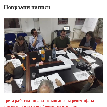
Поврзани написи
Трета работилница за изнаоѓање на решенија за
справувањето со проблемот со отпадот