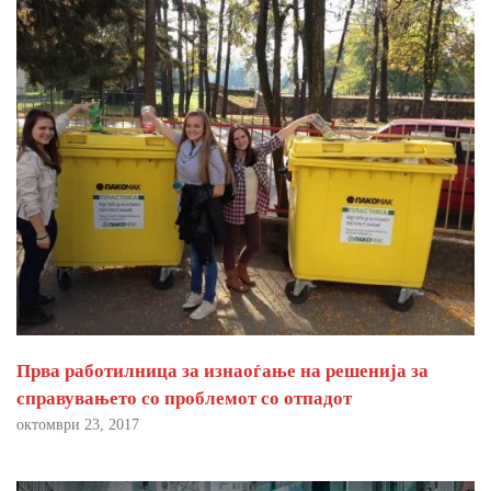
Прва работилница за изнаоѓање на решенија за
справувањето со проблемот со отпадот
октомври 23, 2017