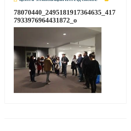
78070440_2495181917364635_417
7933976964431872_o