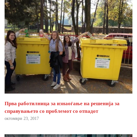
Прва работилница за изнаоѓање на решенија за
справувањето со проблемот со отпадот
октомври 23, 2017