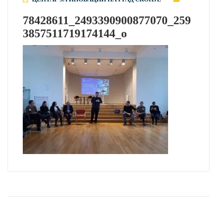
78428611_2493390900877070_259
3857511719174144_o