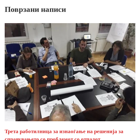
Поврзани написи
Трета работилница за изнаоѓање на решенија за
справувањето со проблемот со отпадот