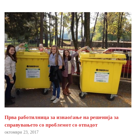
Прва работилница за изнаоѓање на решенија за
справувањето со проблемот со отпадот
октомври 23, 2017