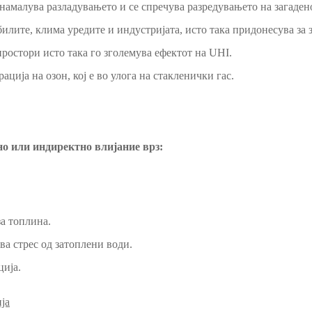
 намалува разладувањето и се спречува разредувањето на загаден
лите, клима уредите и индустријата, исто така придонесува за 
ростори исто така го зголемува ефектот на UHI.
ација на озон, кој е во улога на стакленички гас.
о или индиректно влијание врз:
а топлина.
ва стрес од затоплени води.
ција.
ја