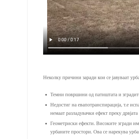
Неколку причини заради кои се јавуваат урб
Темни површини од патиштата и зградите
Недостиг на евапотранспирација, т.е исп
немаат разладувачки ефект преку дрвјата
Геометриски ефекти. Високите згради има
урбаните простори. Ова се нарекува урба