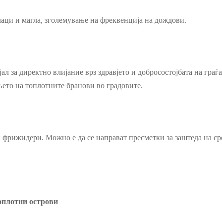
лаци и магла, зголемување на фреквенција на дождови.
л за директно влијание врз здравјето и добросостојбата на граѓ
ето на топлотните бранови во градовите.
и фрижидери. Можно е да се направат пресметки за заштеда на ср
оплотни острови