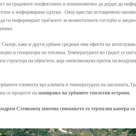
ст на градовите поефективно и поекономично да дојдат до инфо
тетни и информирани одлуки. Овој пристап истовремено овозмо
да ги информираат граѓаните за моменталните состојби и заедно
ување.
 Скопје, како и други урбани средини има ефекти на затоплување
воедно и генератори на топлина. Температурите во градот се пого
а структура на објектите, која оневозможува проток на воздушна
 урбаните елементи врз климата и температурата на околината, Г
на со процесот на
мапирање на урбаните топлотни острови.
еродром Стенковец започна снимањето со термална камера со 