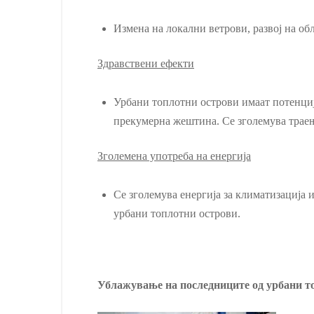
Измена на локални ветрови, развој на об
Здравствени ефекти
Урбани топлотни острови имаат потенција
прекумерна жештина. Се зголемува траењ
Зголемена употреба на енергија
Се зголемува енергија за климатизација 
урбани топлотни острови.
Ублажување на последниците од урбани т