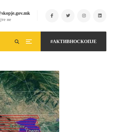
@skopje.gov.mk
јте не
#АКТИВНОСКОПЈЕ