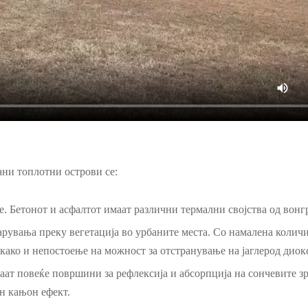
ани топлотни острови се:
. Бетонот и асфалтот имаат различни термални својства од вон
арувања преку вегетација во урбаните места. Со намалена количи
 како и непостоење на можност за отстранување на јаглерод диок
ат повеќе површини за рефлексија и абсорпција на сончевите зр
н кањон ефект.