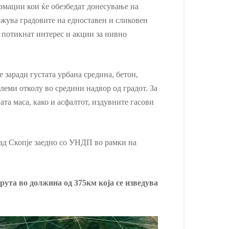
рмации кои ќе обезбедат донесување на
жува градовите на едноставен и сликовен
 потикнат интерес и акции за нивно
 заради густата урбана средина, бетон,
леми отколу во средини надвор од градот. За
та маса, како и асфалтот, издувните гасови
рад Скопје заедно со УНДП во рамки на
рута во должина од 375км која се изведува