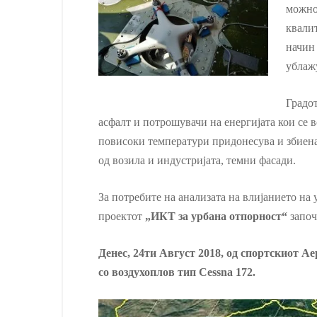
можно
квали
начин 
ублаж
Градот
асфалт и потрошувачи на енергијата кои се 
повисоки температури придонесува и збиенат
од возила и индустријата, темни фасади.
За потребите на анализата на влијанието на
проектот
„ИКТ за урбана отпорност“
започ
Денес, 24ти Август 2018, од спортскиот А
со воздухоплов тип Cessna 172.