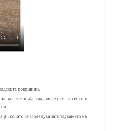
градските површини.
на на вегетација, градовите немаат сенки и
сид.
аци, со што се зголемува затоплувањето на