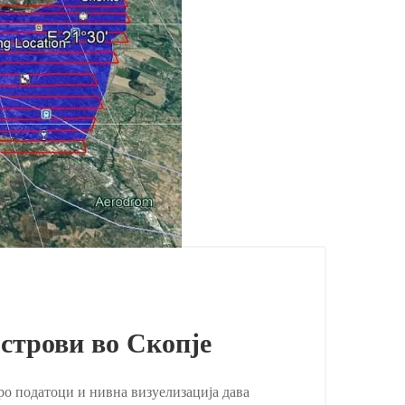
строви во Скопје
ро податоци и нивна визуелизација дава