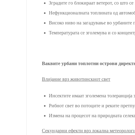
Зградите го блокираат ветерот, со што се
Нефункционалната топлината од автомоби
Високо ниво на загадување во урбаните п
Температурата се зголемува и со концентр
Ваквите урбани топлотни острови директн
Влијание врз животинскиот свет
Инсектите имаат зголемена толеранција з
Рибнот свет во потоците и реките претпу
Измена на процесот на природната селек
Секундарни ефекти врз локална метеорологи