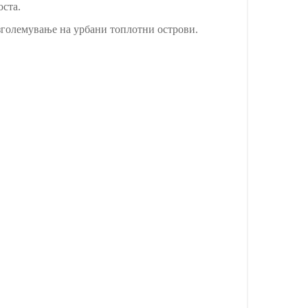
оста.
зголемување на урбани топлотни острови.