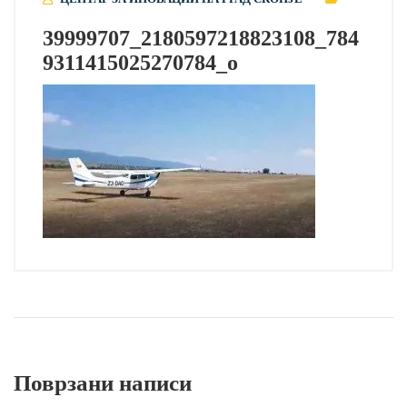
39999707_2180597218823108_784
9311415025270784_o
Поврзани написи