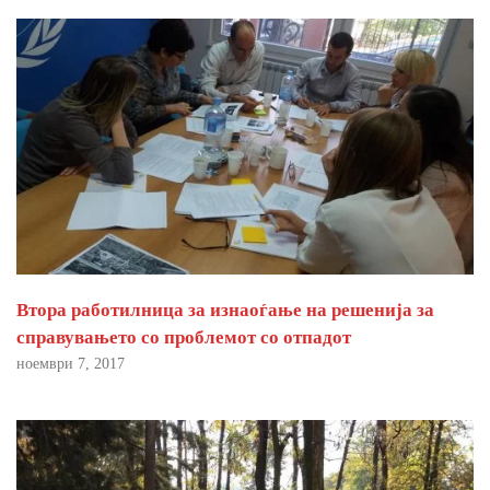
Втора работилница за изнаоѓање на решенија за
справувањето со проблемот со отпадот
ноември 7, 2017