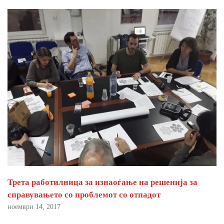
Трета работилница за изнаоѓање на решенија за
справувањето со проблемот со отпадот
ноември 14, 2017