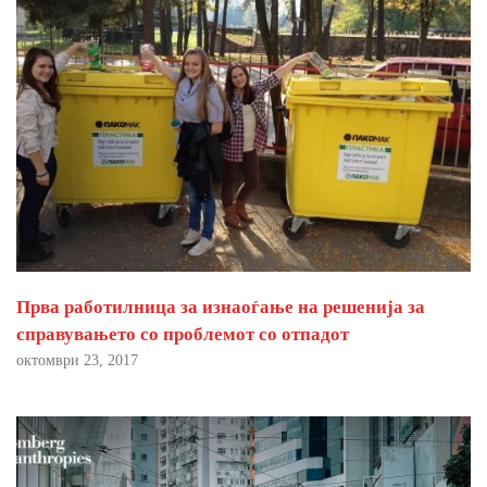
Прва работилница за изнаоѓање на решенија за
справувањето со проблемот со отпадот
октомври 23, 2017