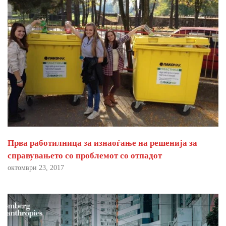
Прва работилница за изнаоѓање на решенија за
справувањето со проблемот со отпадот
октомври 23, 2017