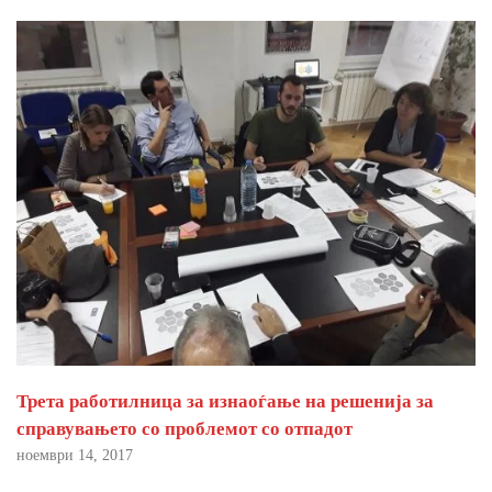
Трета работилница за изнаоѓање на решенија за
справувањето со проблемот со отпадот
ноември 14, 2017