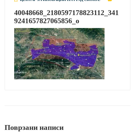
40048668_2180597178823112_341
9241657827065856_o
Поврзани написи