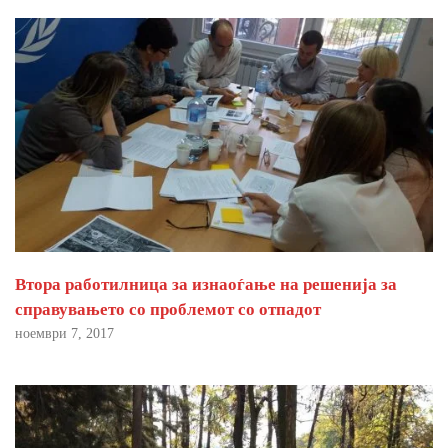
Втора работилница за изнаоѓање на решенија за
справувањето со проблемот со отпадот
ноември 7, 2017