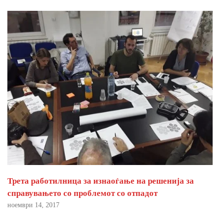
Трета работилница за изнаоѓање на решенија за
справувањето со проблемот со отпадот
ноември 14, 2017