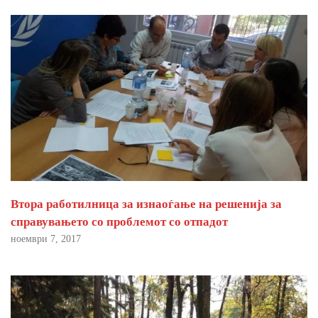
Втора работилница за изнаоѓање на решенија за
справувањето со проблемот со отпадот
ноември 7, 2017