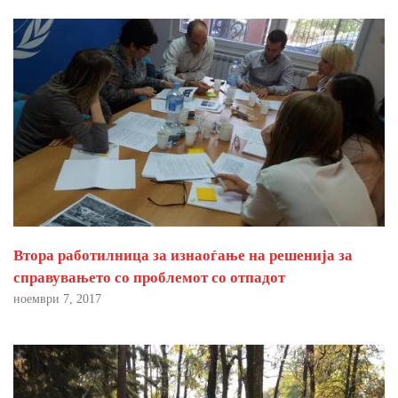
Втора работилница за изнаоѓање на решенија за
справувањето со проблемот со отпадот
ноември 7, 2017