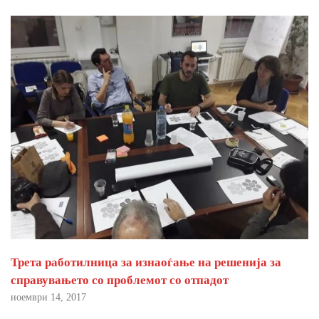
Трета работилница за изнаоѓање на решенија за
справувањето со проблемот со отпадот
ноември 14, 2017