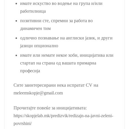
имате искуство во водење на група и/или
работилница
позитивни сте, спремни за работа во
динамичен тим
одлично познавање на англиски јазик, и други
јазици опционално
имате или немате некое хоби, иницијатива или
стартап на страна од вашата примарна
професија
Сите заинтересирани нека испратат CV на
meleemskopje@gmail.com
Прочитајте повеќе за иницијативата:
https://skopjelab.mk/predizvik/redizajn-na-javni-zeleni-
povrshini/