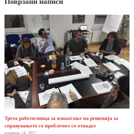
Поврзани написи
Трета работилница за изнаоѓање на решенија за
справувањето со проблемот со отпадот
ноември 14, 2017