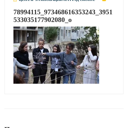
78994115_973468616353243_3951
533035177902080_o