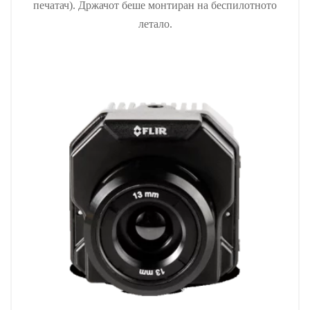
печатач). Држачот беше монтиран на беспилотното
летало.