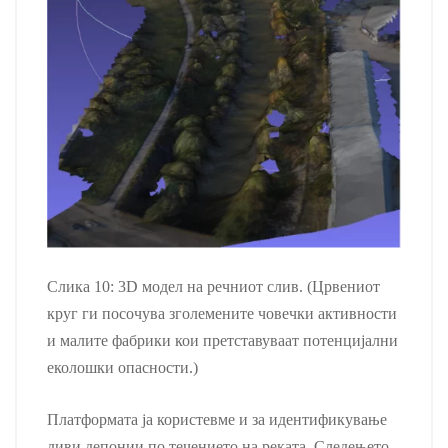
Слика 10: 3D модел на речниот слив. (Црвениот
круг ги посочува зголемените човечки активности
и малите фабрики кои претставуваат потенцијални
еколошки опасности.)
Платформата ја користевме и за идентификување
диви депонии по течението на реката. Следењето