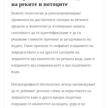
на реките и потоците
Новите технологии ја револуционизираат
примената на дистантните сензори во речните
предели и значително ја зголемуваат нашата
способност да ги идентификуваме и да ги
решаваме главните причини за загадувањето на
водата. Овие причини го опфаќаат влијанието на
земјоделството и на другите употреби на
земјиштето врз квалитетот на речната вода, како и
влијанието врз површинските и врз подземните
води.
Нискотарифните беспилотни летала овозможуваат
да се добиваат детални слики за користењето на
земјиштето како и други вредни податоци
поврзани со квалитетот на водата, дури и во