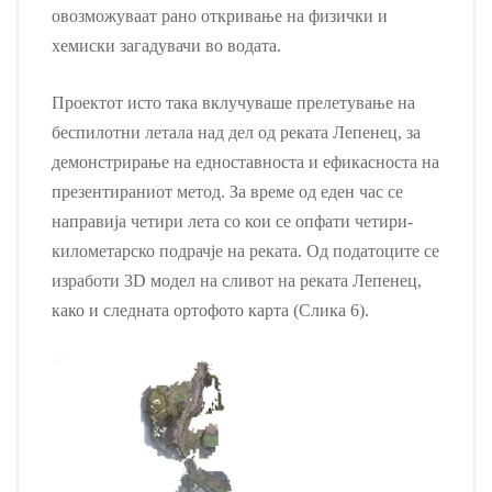
овозможуваат рано откривање на физички и
хемиски загадувачи во водата.
Проектот исто така вклучуваше прелетување на
беспилотни летала над дел од реката Лепенец, за
демонстрирање на едноставноста и ефикасноста на
презентираниот метод. За време од еден час се
направија четири лета со кои се опфати четири-
километарско подрачје на реката. Од податоците се
изработи 3D модел на сливот на реката Лепенец,
како и следната ортофото карта (Слика 6).