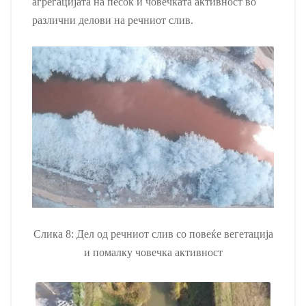
агрегацијата на песок и човечката активност во
различни делови на речниот слив.
Слика 8: Дел од речниот слив со повеќе вегетација
и помалку човечка активност