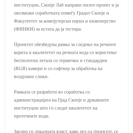
институции, Скопје Лаб направи пилот-проект и ја
овозможи соработката помеѓу Градот Скопје и
Факултетот за компјутерски науки и инженерство
(ФИНКИ) за истата да ја тестира.
Проектот обезбедува рамка за следење на речните
корита и квалитетот на речната вода со користење
беспилотни летала со термички и стандардни
(RGB) камери и со софтвер за обработка на
воздушни слики.
Рамката се разработи во соработка со
администрацијата на Град Скопје и државните
институции што го следат квалитетот на
протечните води.
Заедно со локалната власт, како дел од проектот, се