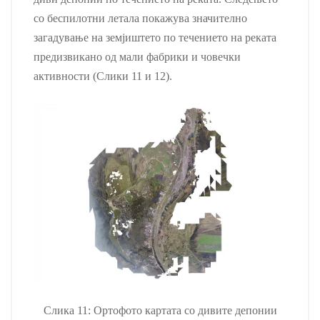
со беспилотни летала покажува значително
загадување на земјиштето по течението на реката
предизвикано од мали фабрики и човечки
активности (Слики 11 и 12).
Слика 11: Ортофото картата со дивите депонии