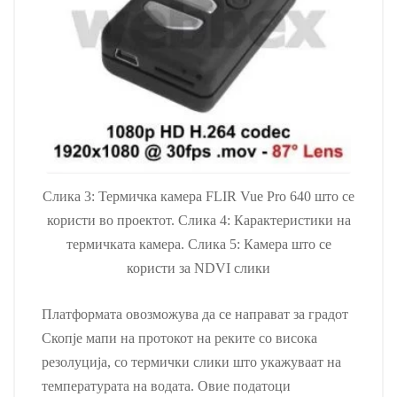
Слика 3: Термичка камера FLIR Vue Pro 640 што се
користи во проектот. Слика 4: Карактеристики на
термичката камера. Слика 5: Камера што се
користи за NDVI слики
Платформата овозможува да се направат за градот
Скопје мапи на протокот на реките со висока
резолуција, со термички слики што укажуваат на
температурата на водата. Овие податоци