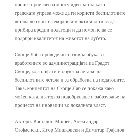
процес произлегоа многу идеи за тоа како
градската управа може да ги користи беспилотните
летала во своите секојдневни активности за да
прибира вредни податоци и да помогне да се
подобри квалитетот на животот на луѓето.
Скопје Лаб спроведе интензивна обука за
вработените во администрацијата на Градот
Скопје, која опфати и обука за летање на
беспилотните летала и за обработка на податоците.
Така, концептот на Скопје Лаб се покажа како
моќен катализатор за подобрување и забрзување на
процесот на иновации во локалната власт.
Автори: Костадин Мишев, Александар
Стојменски, Игор Мишковски и Димитар Трајанов