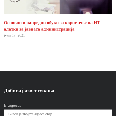
Основни и напредни обуки за користење на ИТ
алатки за јавната администрација
јуни 17, 2021
Добивај известувања
Е-адреса: