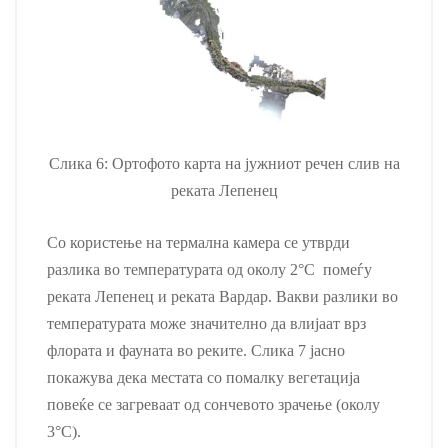
Слика 6: Ортофото карта на јужниот речен слив на
реката Лепенец
Со користење на термална камера се утврди
разлика во температурата од околу 2°C помеѓу
реката Лепенец и реката Вардар. Вакви разлики во
температурата може значително да влијаат врз
флората и фауната во реките. Слика 7 јасно
покажува дека местата со помалку вегетација
повеќе се загреваат од сончевото зрачење (околу
3°C).