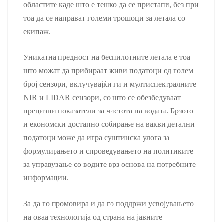
областите каде што е тешко да се пристапи, без при
тоа да се направат големи трошоци за летала со
екипаж.
Уникатна предност на беспилотните летала е тоа
што можат да прибираат живи податоци од голем
број сензори, вклучувајќи ги и мултиспектралните
NIR и LIDAR сензори, со што се обезбедуваат
прецизни показатели за чистота на водата. Брзото
и економски достапно собирање на вакви детални
податоци може да игра суштинска улога за
формулирањето и спроведувањето на политиките
за управување со водите врз основа на потребните
информации.
За да го промовира и да го поддржи усвојувањето
на оваа технологија од страна на јавните