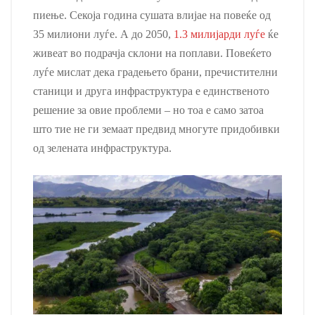
пиење. Секоја година сушата влијае на повеќе од
35 милиони луѓе. А до 2050,
1.3 милијарди луѓе
ќе
живеат во подрачја склони на поплави. Повеќето
луѓе мислат дека градењето брани, пречистителни
станици и друга инфраструктура е единственото
решение за овие проблеми – но тоа е само затоа
што тие не ги земаат предвид многуте придобивки
од зелената инфраструктура.