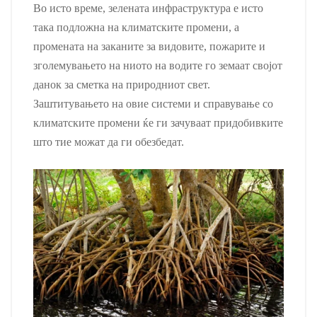
Во исто време, зелената инфраструктура е исто
така подложна на климатските промени, а
промената на заканите за видовите, пожарите и
зголемувањето на ниото на водите го земаат својот
данок за сметка на природниот свет.
Заштитувањето на овие системи и справување со
климатските промени ќе ги зачуваат придобивките
што тие можат да ги обезбедат.