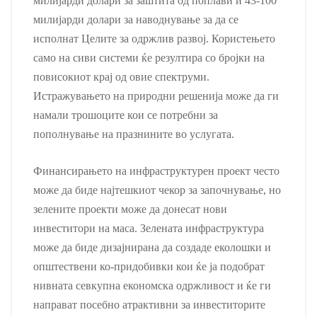
милијарди долари за заштита од поплави и 43-100
милијарди долари за наводнување за да се
исполнат Целите за одржлив развој. Користењето
само на сиви системи ќе резултира со бројки на
повисокиот крај од овие спектруми.
Истражувањето на природни решенија може да ги
намали трошоците кои се потребни за
пополнување на празнините во услугата.
Финансирањето на инфраструктурен проект често
може да биде најтешкиот чекор за започнување, но
зелените проекти може да донесат нови
инвеститори на маса. Зелената инфраструктура
може да биде дизајнирана да создаде еколошки и
општествени ко-придобивки кои ќе ја подобрат
нивната севкупна економска одржливост и ќе ги
направат посебно атрактивни за инвеститорите