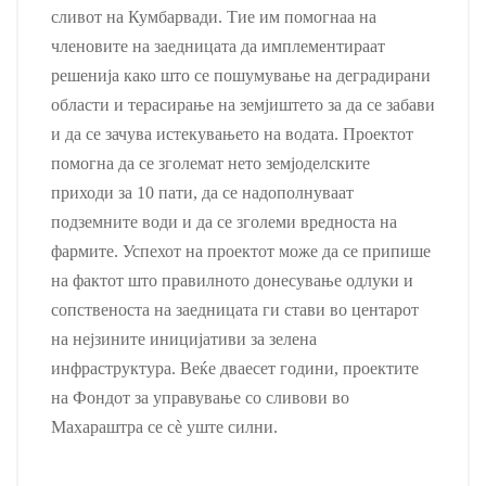
сливот на Кумбарвади. Тие им помогнаа на
членовите на заедницата да имплементираат
решенија како што се пошумување на деградирани
области и терасирање на земјиштето за да се забави
и да се зачува истекувањето на водата. Проектот
помогна да се зголемат нето земјоделските
приходи за 10 пати, да се надополнуваат
подземните води и да се зголеми вредноста на
фармите. Успехот на проектот може да се припише
на фактот што правилното донесување одлуки и
сопственоста на заедницата ги стави во центарот
на нејзините иницијативи за зелена
инфраструктура. Веќе дваесет години, проектите
на Фондот за управување со сливови во
Махараштра се сè уште силни.