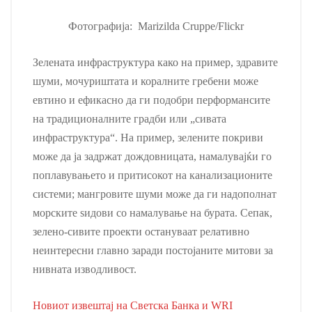
Фотографија: Marizilda Cruppe/Flickr
Зелената инфраструктура како на пример, здравите
шуми, мочуриштата и коралните гребени може
евтино и ефикасно да ги подобри перформансите
на традиционалните градби или „сивата
инфраструктура“. На пример, зелените покриви
може да ја задржат дождовницата, намалувајќи го
поплавувањето и притисокот на канализационите
системи; мангровите шуми може да ги надополнат
морските ѕидови со намалување на бурата. Сепак,
зелено-сивите проекти остануваат релативно
неинтересни главно заради постојаните митови за
нивната изводливост.
Новиот извештај на Светска Банка и WRI