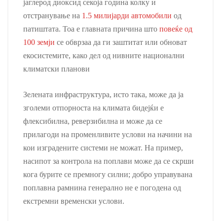
јаглерод диоксид секоја година колку и
отстранување на
1.5 милијарди автомобили
од
патиштата. Тоа е главната причина што
повеќе од
100 земји
се обврзаа да ги заштитат или обноват
екосистемите, како дел од нивните национални
климатски планови
Зелената инфраструктура, исто така, може да ја
зголеми отпорноста на климата бидејќи е
флексибилна, реверзибилна и може да се
прилагоди на променливите услови на начини на
кои изградените системи не можат. На пример,
насипот за контрола на поплави може да се скрши
кога бурите се премногу силни; добро управувана
поплавна рамнина генерално не е погодена од
екстремни временски услови.