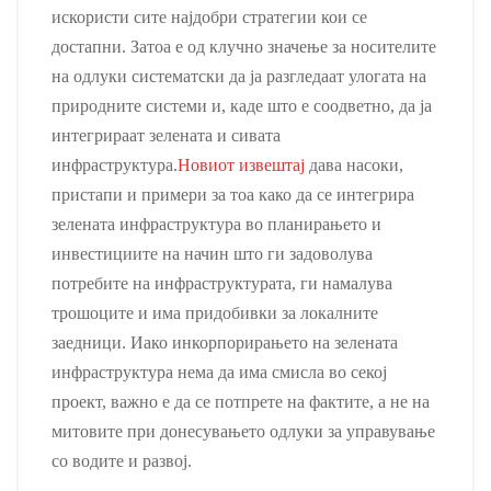
искористи сите најдобри стратегии кои се
достапни. Затоа е од клучно значење за носителите
на одлуки систематски да ја разгледаат улогата на
природните системи и, каде што е соодветно, да ја
интегрираат зелената и сивата
инфраструктура.
Новиот извештај
дава насоки,
пристапи и примери за тоа како да се интегрира
зелената инфраструктура во планирањето и
инвестициите на начин што ги задоволува
потребите на инфраструктурата, ги намалува
трошоците и има придобивки за локалните
заедници. Иако инкорпорирањето на зелената
инфраструктура нема да има смисла во секој
проект, важно е да се потпрете на фактите, а не на
митовите при донесувањето одлуки за управување
со водите и развој.