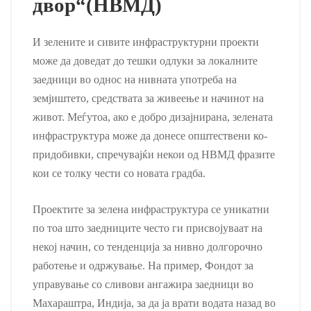
двор“(НВМД)
И зелените и сивите инфраструктурни проекти
може да доведат до тешки одлуки за локалните
заедници во однос на нивната употреба на
земјиштето, средствата за живеење и начинот на
живот. Меѓутоа, ако е добро дизајнирана, зелената
инфраструктура може да донесе општествени ко-
придобивки, спречувајќи некои од НВМД фразите
кои се толку чести со новата градба.
Проектите за зелена инфраструктура се уникатни
по тоа што заедниците често ги присвојуваат на
некој начин, со тенденција за нивно долгорочно
работење и одржување. На пример, Фондот за
управување со сливови ангажира заедници во
Махараштра, Индија, за да ја врати водата назад во