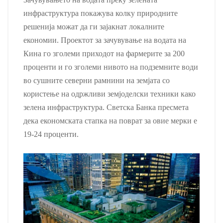
инфраструктура покажува колку природните
решенија можат да ги зајакнат локалните
економии. Проектот за зачувување на водата на
Кина го зголеми приходот на фармерите за 200
проценти и го зголеми нивото на подземните води
во сушните северни рамнини на земјата со
користење на одржливи земјоделски техники како
зелена инфраструктура. Светска Банка пресмета
дека економската стапка на поврат за овие мерки е
19-24 проценти.