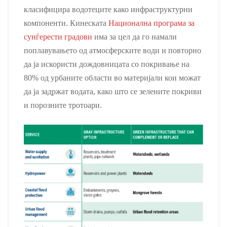
класифицира водотеците како инфраструктурни
компоненти. Кинеската
Национална програма за
сунѓерести градови
има за цел да го намали
поплавувањето од атмосферските води и повторно
да ја искористи дождовницата со покривање на
80% од урбаните области во материјали кои можат
да ја задржат водата, како што се зелените покриви
и порозните тротоари.