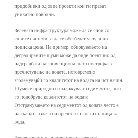
придобивки од овие проекти кои ги прават
уникатно поволни.
Зелената инфраструктура може да се спои со
сивите системи за да се обезбедат услуги по
пониска цена. На пример, обновувањето на
деградираните шуми може да биде поевтино од
надградбата на конвенционалната постројка за
пречистување на водата, истовремено
зголемувајќи го квалитетот на водата на ист начин.
Шумите природно го задржуваат седиментот, што
го подобрува квалитетот на водата.
Отстранувањето на седиментот од водата често е
најскапата задача на пречистителната станица за
вода.
Зачувувањето на водата преку зелената