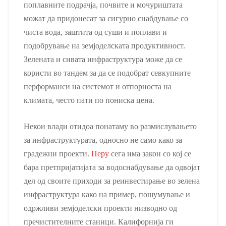
поплавните подрачја, почвите и мочуриштата
можат да придонесат за сигурно снабдување со
чиста вода, заштита од суши и поплави и
подобрување на земјоделската продуктивност.
Зелената и сивата инфраструктура може да се
користи во тандем за да се подобрат севкупните
перформанси на системот и отпорноста на
климата, често пати по пониска цена.
Некои влади отидоа понатаму во размислувањето
за инфраструктурата, односно не само како за
градежни проекти.
Перу
сега има закон со кој се
бара претпријатијата за водоснабдување да одвојат
дел од своите приходи за реинвестирање во зелена
инфраструктура како на пример, пошумување и
одржливи земјоделски проекти низводно од
пречистителните станици. Калифорнија ги