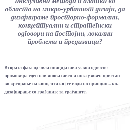
инклузивни методи и алатки во
областа на микро-урбаниот дизајн, да
дизајнираме просторно-формални,
концептуални и стратегиски
одговори на постојни, локални
проблеми и предизвици?
Втората фаза од оваа иницијатива усвои односно
промовира еден нов иновативен и инклузивен пристап
во креирање на концепти кој се води по принцип – ко-
дизајнирање со граѓаните за граѓаните.