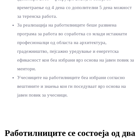
времетраење од 4 дена со дополнтелни 5 дена можност
за теренска работа.
За реализација на работилниците беше развиена
програма за работа во соработка со млади истакнати
професионалци од областа на архитектура,
градежништво, пејсажно уредување и енергетска
ефикасност кои беа избрани врз основа на јавен повик за
ментори.
Учесниците на работилниците беа избрани согласно
вештините и знаења кои ги поседуваат врз основа на
јавен повик за учесници.
Работилниците се состоеја од два