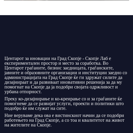
Центарот за иновации на Град Скопје - Скопје Лаб е
експериментален простор и место за соработка. Во
Центарот граѓаните, бизнис заедницата, граѓанските,
јавните и образовните организации и институции заедно со
администрацијата на Град Скопје ќе ги здружат силите да
дизајнираат и да развиваат иновативни решенија за да му
помогнат на Скопје да ја подобри својата одржливост и
урбана отпорност.
Преку ко-дизајнирање и ко-креирање со и за граѓаните ќе
помогнеме да се развијат услуги, проекти и политики што
подобро ќе им служат на сите.
Ние веруваме дека ова е вистинскиот начин да се подобри
работењето на Град Скопје, а со тоа и квалитетот на живот
на жителите на Скопје.