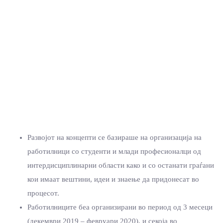
Развојот на концепти се базираше на организација на
работилници со студенти и млади професионалци од
интердисциплинарни области како и со останати граѓани
кои имаат вештини, идеи и знаење да придонесат во
процесот.
Работилниците беа организирани во период од 3 месеци
(декември 2019 – февруари 2020), и секоја во