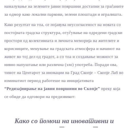
намалување на зелените јавни површини достапни за граѓаните
за одмор како локални паркови, зелени плоштади и игралишта.
Како резултат на тоа, се појавува неусогласеност на новата со
постојната градска структура, отуѓување на одредени градски
простори од колективната и личната меморија на жителите и
корисниците, менување на градската атмосфера и начинот на
живот во тој дел од градот, а со тоа и создавање можност за
нивно напуштање или различна (зло) употреба. Поради ова,
тимот на Центарот за иновации на Град Скопје – Скопје Лаб во
изминатиот период работеше на иницијативата
“Редизајнирање на јавни површини во Скопје”
преку која
се обиде да одговори на предизвикот:
Како со помош на иновативни и