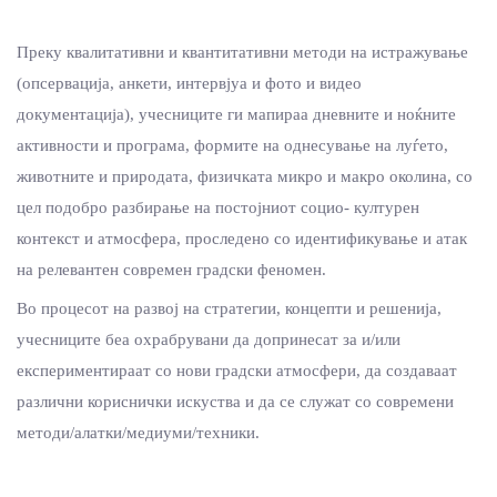
Преку квалитативни и квантитативни методи на истражување
(опсервација, анкети, интервјуа и фото и видео
документација), учесниците ги мапираа дневните и ноќните
активности и програма, формите на однесување на луѓето,
животните и природата, физичката микро и макро околина, со
цел подобро разбирање на постојниот социо- културен
контекст и атмосфера, проследено со идентификување и атак
на релевантен современ градски феномен.
Во процесот на развој на стратегии, концепти и решенија,
учесниците беа охрабрувани да допринесат за и/или
експериментираат со нови градски атмосфери, да создаваат
различни кориснички искуства и да се служат со современи
методи/алатки/медиуми/техники.