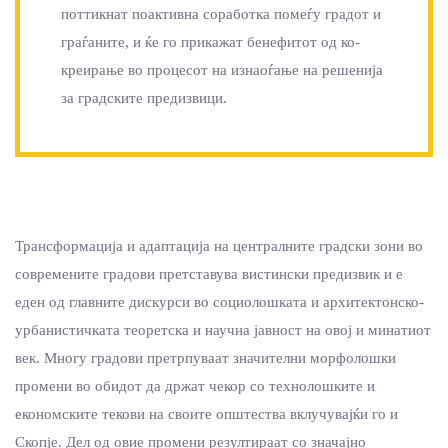
поттикнат поактивна соработка помеѓу градот и
граѓаните, и ќе го прикажат бенефитот од ко-
креирање во процесот на изнаоѓање на решенија
за градските предизвици.
Трансформација и адаптација на централните градски зони во
современите градови претставува вистински предизвик и е
еден од главните дискурси во социолошката и архитектонско-
урбанистичката теоретска и научна јавност на овој и минатиот
век. Многу градови претрпуваат значителни морфолошки
промени во обидот да држат чекор со технолошките и
економските текови на своите општества вклучувајќи го и
Скопје. Дел од овие промени резултираат со значајно